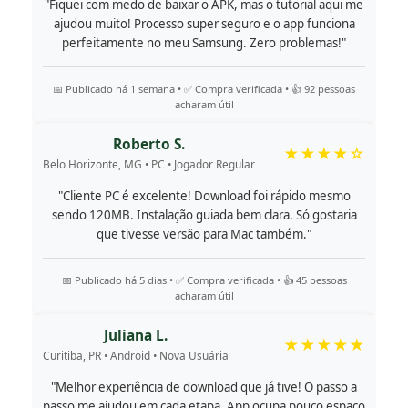
"Fiquei com medo de baixar o APK, mas o tutorial aqui me
ajudou muito! Processo super seguro e o app funciona
perfeitamente no meu Samsung. Zero problemas!"
📅 Publicado há 1 semana • ✅ Compra verificada • 👍 92 pessoas
acharam útil
Roberto S.
★★★★☆
Belo Horizonte, MG • PC • Jogador Regular
"Cliente PC é excelente! Download foi rápido mesmo
sendo 120MB. Instalação guiada bem clara. Só gostaria
que tivesse versão para Mac também."
📅 Publicado há 5 dias • ✅ Compra verificada • 👍 45 pessoas
acharam útil
Juliana L.
★★★★★
Curitiba, PR • Android • Nova Usuária
"Melhor experiência de download que já tive! O passo a
passo me ajudou em cada etapa. App ocupa pouco espaço