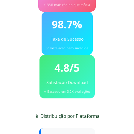
⚡ 35% mais rápido que média
98.7%
Taxa de Sucesso
✅ Instalação bem-sucedida
4.8/5
Satisfação Download
⭐ Baseado em 3.2K avaliações
📱 Distribuição por Plataforma