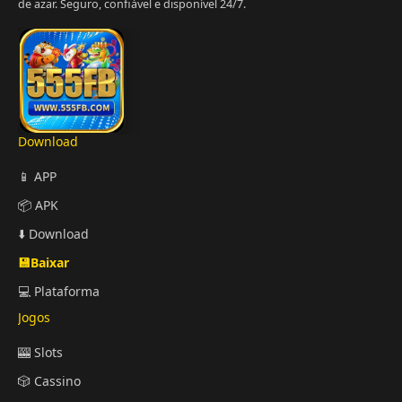
de azar. Seguro, confiável e disponível 24/7.
Download
📱 APP
📦 APK
⬇️ Download
💾Baixar
💻 Plataforma
Jogos
🎰 Slots
🎲 Cassino