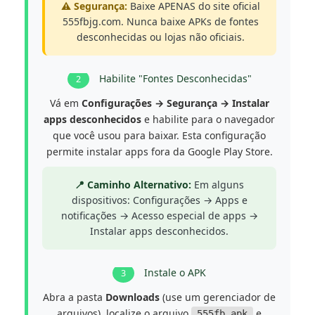
⚠️ Segurança:
Baixe APENAS do site oficial
555fbjg.com. Nunca baixe APKs de fontes
desconhecidas ou lojas não oficiais.
Habilite "Fontes Desconhecidas"
2
Vá em
Configurações → Segurança → Instalar
apps desconhecidos
e habilite para o navegador
que você usou para baixar. Esta configuração
permite instalar apps fora da Google Play Store.
📍 Caminho Alternativo:
Em alguns
dispositivos: Configurações → Apps e
notificações → Acesso especial de apps →
Instalar apps desconhecidos.
Instale o APK
3
Abra a pasta
Downloads
(use um gerenciador de
arquivos), localize o arquivo
e
555fb.apk