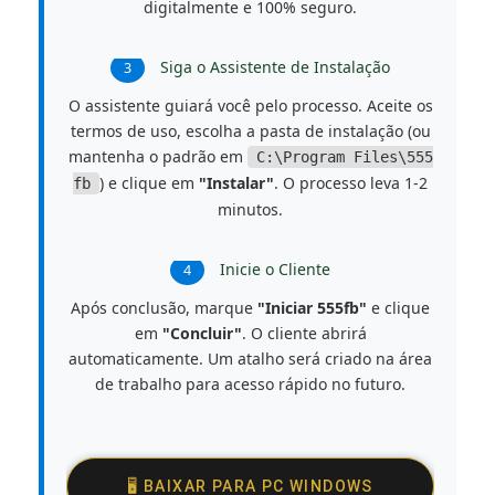
digitalmente e 100% seguro.
Siga o Assistente de Instalação
3
O assistente guiará você pelo processo. Aceite os
termos de uso, escolha a pasta de instalação (ou
mantenha o padrão em
C:\Program Files\555
) e clique em
"Instalar"
. O processo leva 1-2
fb
minutos.
Inicie o Cliente
4
Após conclusão, marque
"Iniciar 555fb"
e clique
em
"Concluir"
. O cliente abrirá
automaticamente. Um atalho será criado na área
de trabalho para acesso rápido no futuro.
🖥️ BAIXAR PARA PC WINDOWS