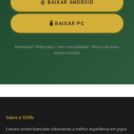
🤖 BAIXAR ANDROID
🖥️ BAIXAR PC
Download 100% grátis • Sem mensalidade • Bônus de boas-
vindas incluído
Sobre a 555fb
Cassino online licenciado oferecendo a melhor experiência em jogos