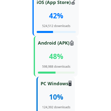
🍎
iOS (App Store)
42%
524,512 downloads
🤖
Android (APK)
48%
598,988 downloads
🖥️
PC Windows
10%
124,392 downloads