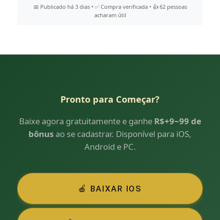
📅 Publicado há 3 dias • ✅ Compra verificada • 👍 62 pessoas
acharam útil
Pronto para Começar?
Baixe agora gratuitamente e ganhe
R$+9~99 de
bônus
ao se cadastrar. Disponível para iOS,
Android e PC.
🍎 BAIXAR IOS